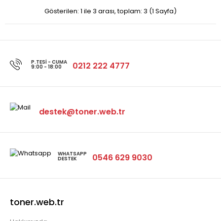
Gösterilen: 1 ile 3 arası, toplam: 3 (1 Sayfa)
Ricoh Muadil Toner Dolum Tozu (15-35 Kopya Makinalar
İçin)Ricoh Muadil Toner Dolum Tozu (15-35 Kopya..
P.TESİ - CUMA
0212 222 4777
9:00 - 18:00
destek@toner.web.tr
Ricoh X115 Muadil Toner Dolum Tozu (35-60 Kopya
Makinalar İçin ) (1kg) (X115)
$14.18 + KDV
WHATSAPP
0546 629 9030
DESTEK
Ricoh X115 Muadil Toner Dolum Tozu (35-60 Kopya
toner.web.tr
Makinalar İçin ) (1kg) (X115) ..