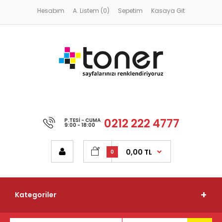
Hesabım
A. Listem (0)
Sepetim
Kasaya Git
0212 222 4777
P.TESI - CUMA
9:00 - 18:00
0,00 TL
0
Kategoriler