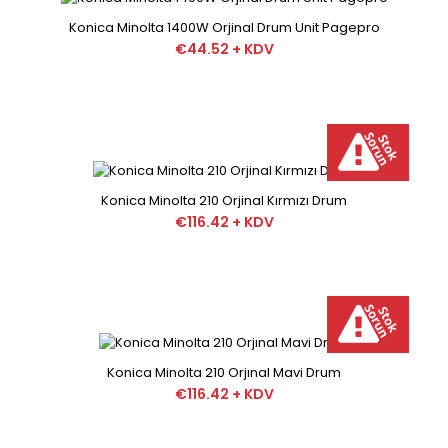
Konica Minolta 1216-1015 Orjinal Drum (00KL) Konica
Minolta 1216-1015 Orjinal Drum (00KL) ..
Konica Minolta 1400W Orjinal Drum Unit Pagepro
€44.52 + KDV
Konica Minolta 1300W Orginal Fax Drum
Konica Minolta 210 Orjinal Kırmızı Drum
€44.52 + KDV
€116.42 + KDV
Konica Minolta 1300W Orginal Fax Drum Konica Minolta
1300W Orginal Fax Drum Konica minalto..
Konica Minolta 210 Orjınal Mavi Drum
€116.42 + KDV