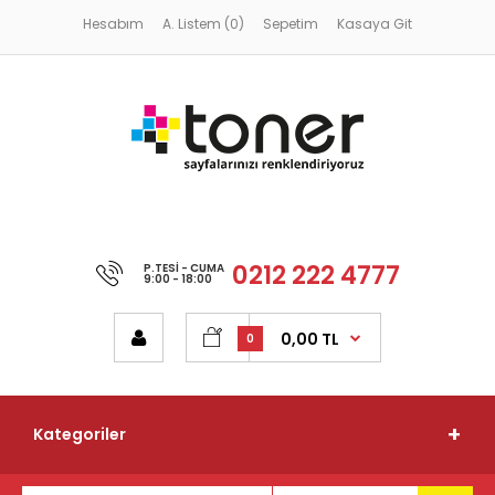
Hesabım
A. Listem (0)
Sepetim
Kasaya Git
0212 222 4777
P.TESI - CUMA
9:00 - 18:00
0,00 TL
0
Kategoriler