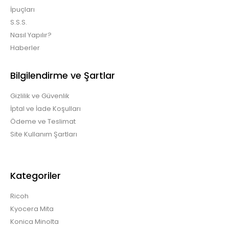
İpuçları
S.S.S.
Nasıl Yapılır?
Minolta 616 Katun Drum Minolta 616 Katun
Haberler
Drum Katun markasının fabrikalarında üretilm..
Bilgilendirme ve Şartlar
Gizlilik ve Güvenlik
İptal ve İade Koşulları
Ödeme ve Teslimat
Site Kullanım Şartları
Konica Minolta C210 Katun Muadil Drum Kit
$27.78 + KDV
Kategoriler
Ricoh
Kyocera Mita
Minolta 210 Katun Muadil Drum Kit Minolta 210 Katun
Muadil Drum K..
Konica Minolta