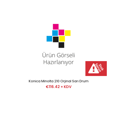
Konica Minolta 1400W Orjinal Drum Unit Pagepro
€44.52 + KDV
Minolta Orjinal Drum Unit Minolta Orjinal Drum
Unit minolta markasının fa..
Konica Minolta 210 Orjinal Sarı Drum
€116.42 + KDV
Konica Minolta 210 Orjinal Kırmızı Drum
€116.42 + KDV