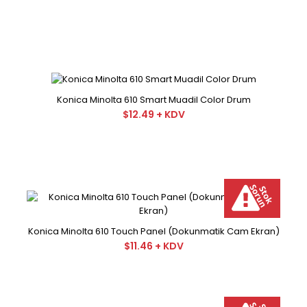
Konica Minolta 610 Smart Muadil Color Drum
$12.49 + KDV
Konica Minolta 610 Touch Panel (Dokunmatik Cam Ekran)
Konica Minolta 210 Orjinal Sarı Drum
$11.46 + KDV
€116.42 + KDV