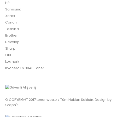
HP
Samsung
Xerox
Canon
Toshiba
Brother
Konica Minolta C220 Katun Muadil Renkli Drum
Develop
$43.2 + KDV
Sharp
OKI
Lexmark
Kyocera FS 3040 Toner
Minolta C220 Katun Muadil Renkli Drum Minolta C220
Katun Muadil Renkli ..
© COPYRIGHT 2017 toner.web.tr / Tüm Hakları Saklıdır. Design by
Graph'ti