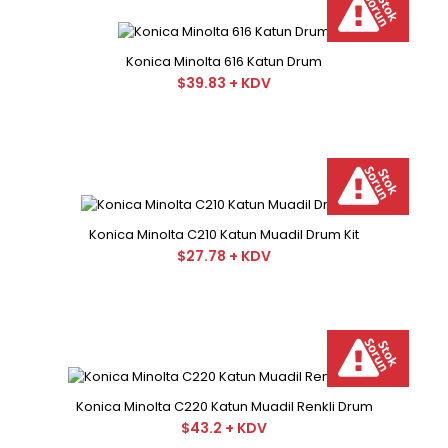
Minolta Sarı Drum Orjinal Minolta Sarı Drum Orjinal
minalto markasının f..
Konica Minolta 616 Katun Drum
$39.83 + KDV
Konica Minolta C210 Katun Muadil Drum Kit
$27.78 + KDV
Konica Minolta C220 Katun Muadil Renkli Drum
$43.2 + KDV
Konica Minolta 213 Printhead Orjinal Lazer Kit Drum