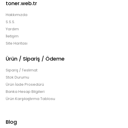
toner.web.tr
Hakkımızda
S.S.S.
Konica Minolta 610 Touch Panel (Dokunmatik Cam Ekran)
$11.46 + KDV
Yardım
İletişim
Site Haritası
Ürün / Sipariş / Ödeme
Konic Minolta 610 Touch PanelMinolta Touch
Panel Smart markasının fabrikalarında üretilmiş..
Sipariş / Teslimat
Stok Durumu
Ürün İade Prosedürü
Banka Hesap Bilgileri
Ürün Karşılaştırma Tablosu
Konica Minolta 616 Katun Drum
$39.83 + KDV
Blog